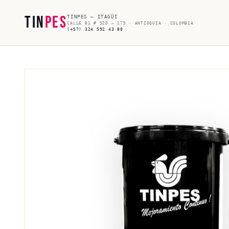
TIN
PES
TINPES — ITAGÜÍ
CALLE 81 # 52D – 175 · ANTIOQUIA · COLOMBIA
(+57) 324 592 43 80