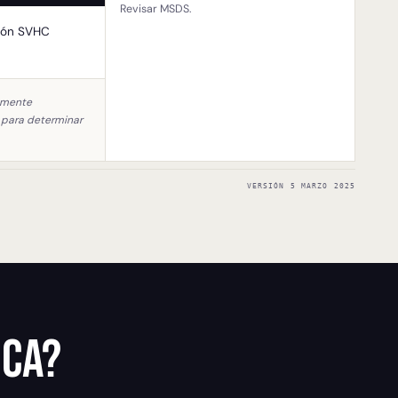
Revisar MSDS.
ción SVHC
ramente
s para determinar
VERSIÓN 5 MARZO 2025
ica?