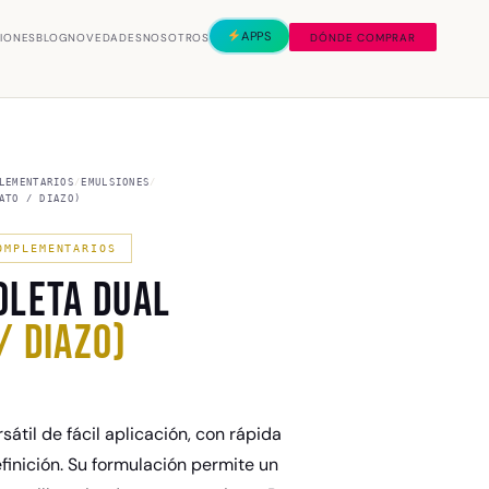
APPS
CIONES
BLOG
NOVEDADES
NOSOTROS
DÓNDE COMPRAR
LEMENTARIOS
/
EMULSIONES
/
ATO / DIAZO)
OMPLEMENTARIOS
OLETA DUAL
/ DIAZO)
sátil de fácil aplicación, con rápida
finición. Su formulación permite un