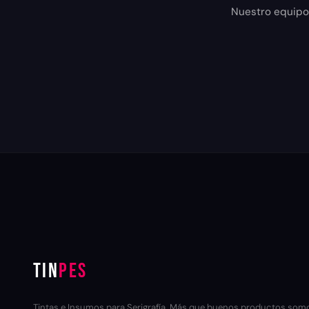
Nuestro equipo t
TIN
PES
Tintas e Insumos para Serigrafía. Más que buenos productos som