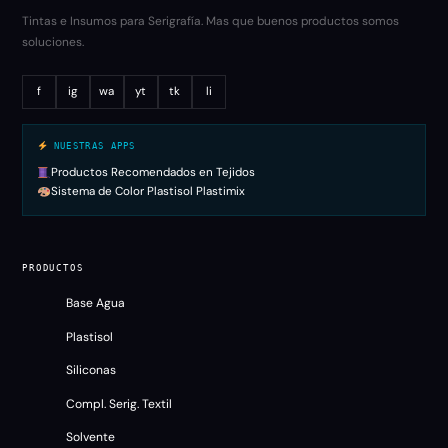
Tintas e Insumos para Serigrafía. Mas que buenos productos somos
soluciones.
f
ig
wa
yt
tk
li
NUESTRAS APPS
Productos Recomendados en Tejidos
Sistema de Color Plastisol Plastimix
PRODUCTOS
Base Agua
Plastisol
Siliconas
Compl. Serig. Textil
Solvente