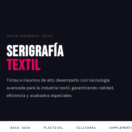
INICIO
/
SERIGRAFÍA TEXTIL
Serigrafía
Textil
Tintas e insumos de alto desempeño con tecnología
avanzada para la industria textil, garantizando calidad,
eficiencia y acabados especiales.
BASE AGUA
PLASTISOL
SILICONAS
COMPLEMENT