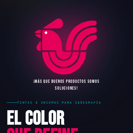
¡
M
Á
S
Q
U
E
B
U
E
N
O
S
P
R
O
D
U
C
T
O
S
S
O
M
O
S
S
O
L
U
C
I
O
N
E
S
!
TINTAS E INSUMOS PARA SERIGRAFÍA
El Color