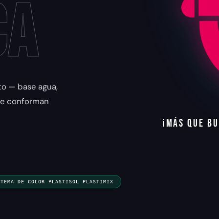
ca
nto — base agua,
 se conforman
¡
M
Á
S
Q
U
E
B
U
STEMA DE COLOR PLASTISOL PLASTIMIX