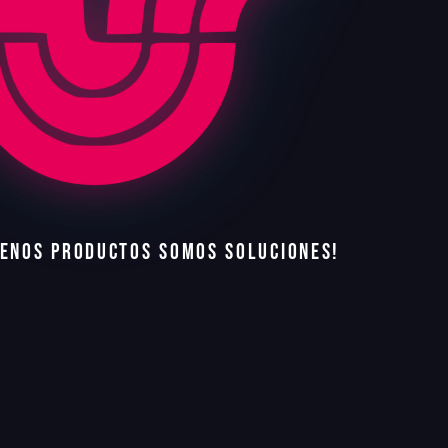
E
N
O
S
P
R
O
D
U
C
T
O
S
S
O
M
O
S
S
O
L
U
C
I
O
N
E
S
!