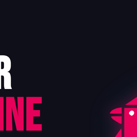
r
ine