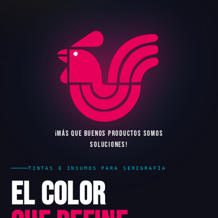
¡
M
Á
S
Q
U
E
B
U
E
N
O
S
P
R
O
D
U
C
T
O
S
S
O
M
O
S
S
O
L
U
C
I
O
N
E
S
!
TINTAS E INSUMOS PARA SERIGRAFÍA
El Color