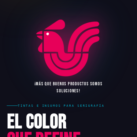
¡
M
Á
S
Q
U
E
B
U
E
N
O
S
P
R
O
D
U
C
T
O
S
S
O
M
O
S
S
O
L
U
C
I
O
N
E
S
!
TINTAS E INSUMOS PARA SERIGRAFÍA
El Color