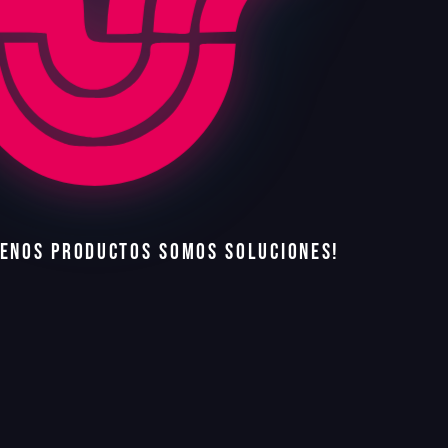
E
N
O
S
P
R
O
D
U
C
T
O
S
S
O
M
O
S
S
O
L
U
C
I
O
N
E
S
!