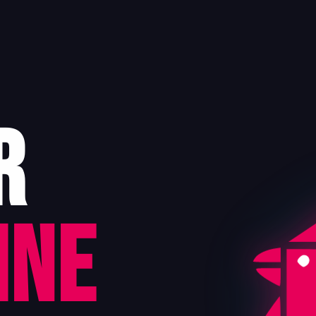
r
ine