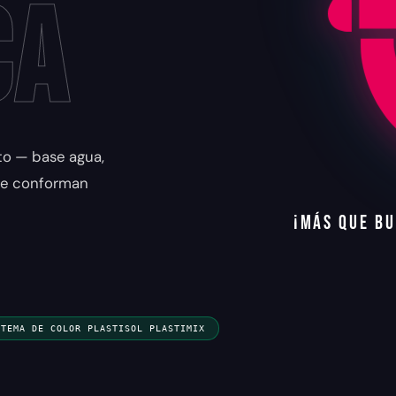
ca
nto — base agua,
 se conforman
¡
M
Á
S
Q
U
E
B
U
STEMA DE COLOR PLASTISOL PLASTIMIX