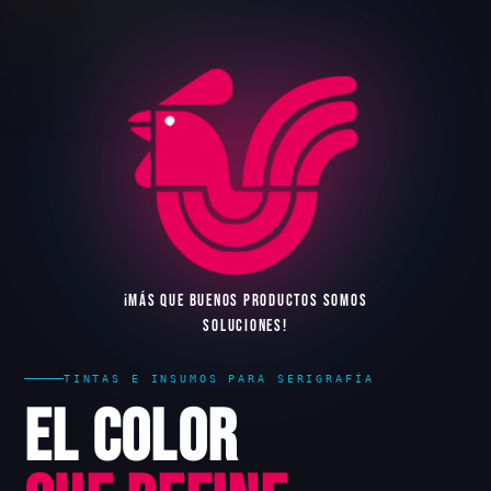
¡
M
Á
S
Q
U
E
B
U
E
N
O
S
P
R
O
D
U
C
T
O
S
S
O
M
O
S
S
O
L
U
C
I
O
N
E
S
!
TINTAS E INSUMOS PARA SERIGRAFÍA
El Color