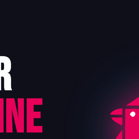
r
ine