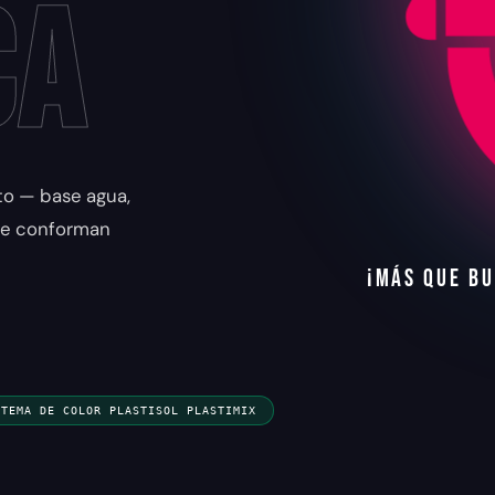
ca
nto — base agua,
 se conforman
¡
M
Á
S
Q
U
E
B
U
STEMA DE COLOR PLASTISOL PLASTIMIX