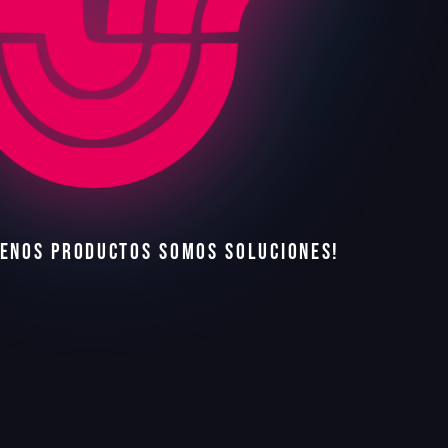
E
N
O
S
P
R
O
D
U
C
T
O
S
S
O
M
O
S
S
O
L
U
C
I
O
N
E
S
!