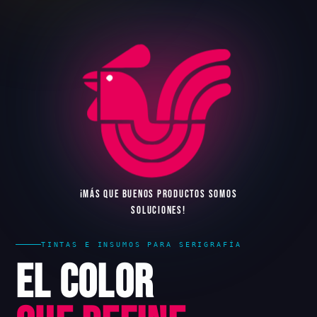
¡
M
Á
S
Q
U
E
B
U
E
N
O
S
P
R
O
D
U
C
T
O
S
S
O
M
O
S
S
O
L
U
C
I
O
N
E
S
!
TINTAS E INSUMOS PARA SERIGRAFÍA
El Color