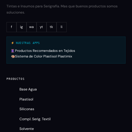
Tintas e Insumos para Serigrafía. Mas que buenos productos somos
soluciones.
f
ig
wa
yt
tk
li
NUESTRAS APPS
Productos Recomendados en Tejidos
Sistema de Color Plastisol Plastimix
PRODUCTOS
Base Agua
Plastisol
Siliconas
Compl. Serig. Textil
Solvente