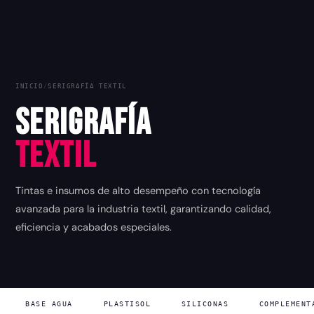
INICIO
/
SERIGRAFÍA TEXTIL
Serigrafía
Textil
Tintas e insumos de alto desempeño con tecnología
avanzada para la industria textil, garantizando calidad,
eficiencia y acabados especiales.
BASE AGUA
PLASTISOL
SILICONAS
COMPLEMENT