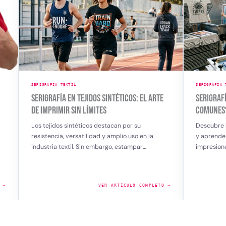
SERIGRAFÍA TEXTIL
SERIGRA
RTE
SERIGRAFÍA: ¿CUÁLES SON LOS ERRORES MÁS
TENDE
COMUNES?
2025:
TEXTI
Descubre los errores más comunes en serigrafía
y aprende cómo evitarlos para lograr
El mun
impresiones nítidas, colores uniformes y…
está e
ser un
LETO →
VER ARTÍCULO COMPLETO →