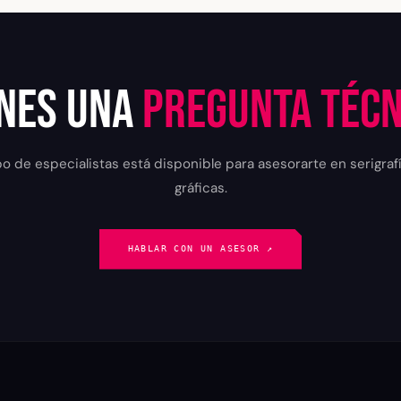
enes una
pregunta técn
 de especialistas está disponible para asesorarte en serigrafía
gráficas.
HABLAR CON UN ASESOR ↗︎