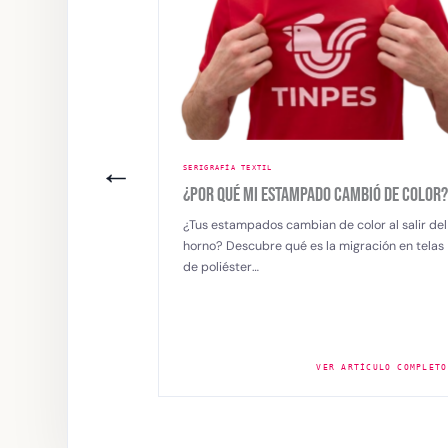
←
SERIGRAFÍA TEXTIL
PADO CAMBIÓ DE COLOR?
SERIGRAFÍA EN TEJIDOS SINTÉTICOS: EL A
DE IMPRIMIR SIN LÍMITES
ian de color al salir del
es la migración en telas
Los tejidos sintéticos destacan por su
resistencia, versatilidad y amplio uso en la
industria textil. Sin embargo, estampar…
VER ARTÍCULO COMPLETO →
VER ARTÍCULO COMP