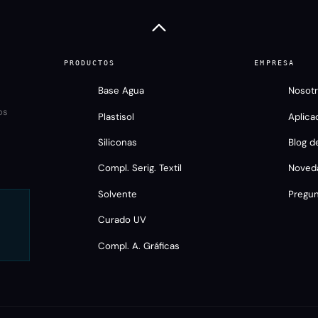
PRODUCTOS
EMPRESA
Base Agua
Nosot
os
Plastisol
Aplica
Siliconas
Blog d
Compl. Serig. Textil
Noved
Solvente
Pregu
Curado UV
Compl. A. Gráficas