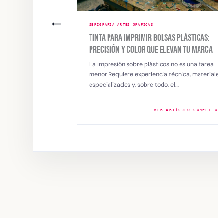
←
AS
SERIGRAFÍA ARTES GRÁFICAS
R BOLSAS PLÁSTICAS:
ARMONÍAS DE COLOR
 QUE ELEVAN TU MARCA
Las armonías de color permiten crear dis
de serigrafía equilibrados y visualmente
lásticos no es una tarea
atractivos al combinar tonos que transmi
iencia técnica, materiales
re todo, el…
VER ARTÍCULO COMPLETO →
VER ARTÍCULO COMP