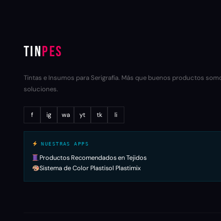
TIN
PES
Tintas e Insumos para Serigrafía. Más que buenos productos som
soluciones.
f
ig
wa
yt
tk
li
NUESTRAS APPS
Productos Recomendados en Tejidos
Sistema de Color Plastisol Plastimix