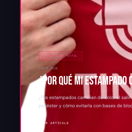
SERIGRAFÍA TEXTIL
JULIO 2026
¿POR QUÉ MI ESTAMPADO 
¿Tus estampados cambian de color al salir 
poliéster y cómo evitarla con bases de bl
LEER ARTÍCULO