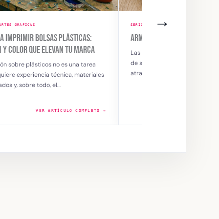
→
FÍA ARTES GRÁFICAS
ÍAS DE COLOR
monías de color permiten crear diseños
igrafía equilibrados y visualmente
ivos al combinar tonos que transmiten…
VER ARTÍCULO COMPLETO →