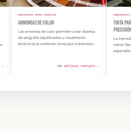
SERIGRAFÍA ARTES GRÁFICAS
SERIGRA
TINTA PARA IMPRIMIR BOLSAS PLÁSTICAS:
ARMON
PRECISIÓN Y COLOR QUE ELEVAN TU MARCA
eños
Las ar
de ser
La impresión sobre plásticos no es una tarea
ten…
atract
menor Requiere experiencia técnica, materiales
especializados y, sobre todo, el…
LETO →
VER ARTÍCULO COMPLETO →