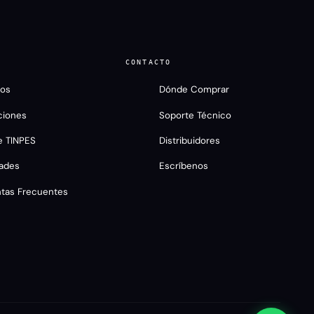
CONTACTO
ros
Dónde Comprar
ciones
Soporte Técnico
e TINPES
Distribuidores
ades
Escríbenos
TINPES
ntas Frecuentes
En línea