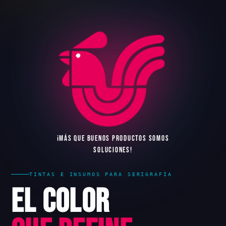
¡
M
Á
S
Q
U
E
B
U
E
N
O
S
P
R
O
D
U
C
T
O
S
S
O
M
O
S
S
O
L
U
C
I
O
N
E
S
!
TINTAS E INSUMOS PARA SERIGRAFÍA
El Color