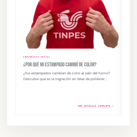
SERIGRAFÍA TEXTIL
SERIG
¿POR QUÉ MI ESTAMPADO CAMBIÓ DE COLOR?
SERI
IMPR
¿Tus estampados cambian de color al salir del horno?
Descubre qué es la migración en telas de poliéster…
Los t
versa
emba
VER ARTÍCULO COMPLETO →