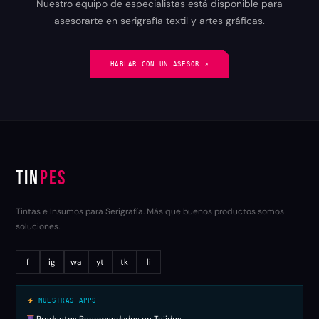
Nuestro equipo de especialistas está disponible para
asesorarte en serigrafía textil y artes gráficas.
HABLAR CON UN ASESOR ↗︎
TIN
PES
Tintas e Insumos para Serigrafía. Más que buenos productos somos
soluciones.
f
ig
wa
yt
tk
li
NUESTRAS APPS