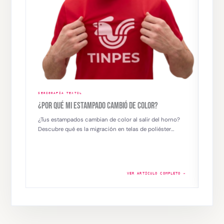
SERIGRAFÍA TEXTIL
SERIG
¿POR QUÉ MI ESTAMPADO CAMBIÓ DE COLOR?
SERI
IMPR
¿Tus estampados cambian de color al salir del horno?
Descubre qué es la migración en telas de poliéster…
Los t
versa
emba
VER ARTÍCULO COMPLETO →