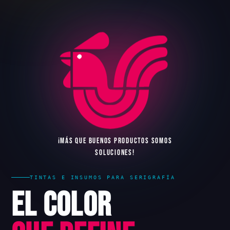
¡
M
Á
S
Q
U
E
B
U
E
N
O
S
P
R
O
D
U
C
T
O
S
S
O
M
O
S
S
O
L
U
C
I
O
N
E
S
!
TINTAS E INSUMOS PARA SERIGRAFÍA
El Color