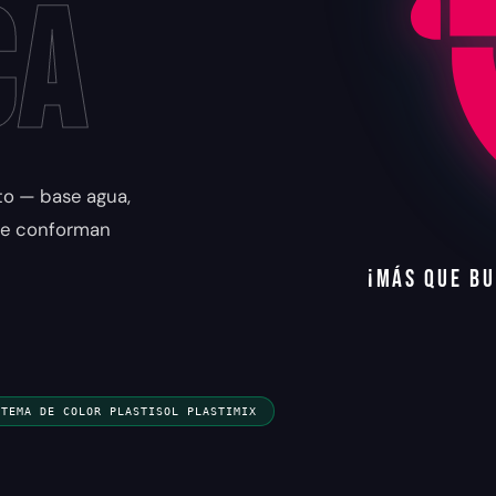
ca
nto — base agua,
 se conforman
¡
M
Á
S
Q
U
E
B
U
STEMA DE COLOR PLASTISOL PLASTIMIX