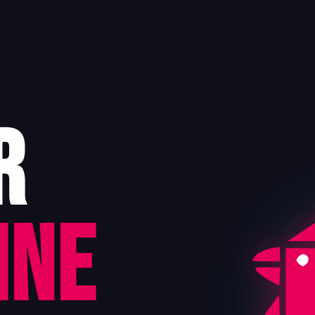
r
ine