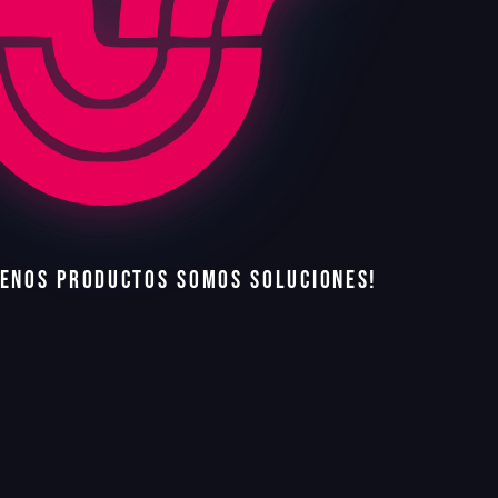
E
N
O
S
P
R
O
D
U
C
T
O
S
S
O
M
O
S
S
O
L
U
C
I
O
N
E
S
!