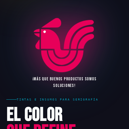
¡
M
Á
S
Q
U
E
B
U
E
N
O
S
P
R
O
D
U
C
T
O
S
S
O
M
O
S
S
O
L
U
C
I
O
N
E
S
!
TINTAS E INSUMOS PARA SERIGRAFÍA
El Color