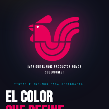
¡
M
Á
S
Q
U
E
B
U
E
N
O
S
P
R
O
D
U
C
T
O
S
S
O
M
O
S
S
O
L
U
C
I
O
N
E
S
!
TINTAS E INSUMOS PARA SERIGRAFÍA
El Color