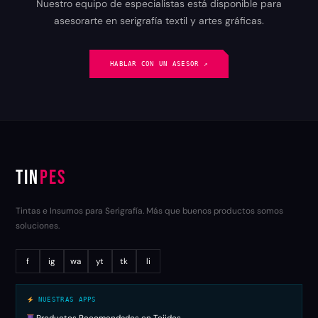
Nuestro equipo de especialistas está disponible para
asesorarte en serigrafía textil y artes gráficas.
HABLAR CON UN ASESOR ↗︎
TIN
PES
Tintas e Insumos para Serigrafía. Más que buenos productos somos
soluciones.
f
ig
wa
yt
tk
li
NUESTRAS APPS