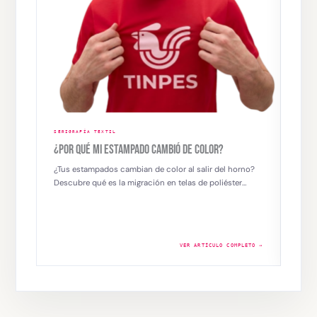
SERIGRAFÍA TEXTIL
SERIG
¿POR QUÉ MI ESTAMPADO CAMBIÓ DE COLOR?
SERI
IMPR
¿Tus estampados cambian de color al salir del horno?
Descubre qué es la migración en telas de poliéster…
Los t
versa
emba
VER ARTÍCULO COMPLETO →