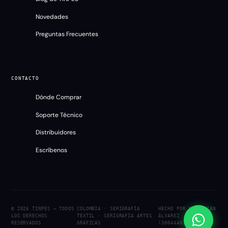
Novedades
Preguntas Frecuentes
CONTACTO
Dónde Comprar
Soporte Técnico
TINPES
Distribuidores
En línea
Escríbenos
© 2026 TINPES — TODOS
COLOMBIA · SERIGRAFÍA
HECHO POR
SEBASTIÁN
LOS DERECHOS
TEXTIL · SERIGRAFÍA ARTES
ÁLVAREZ
RESERVADOS
GRÁFICAS
(3004440109)