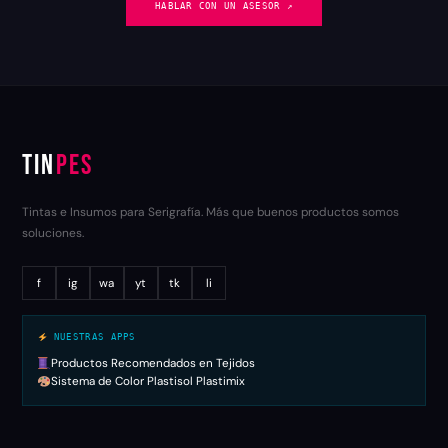
HABLAR CON UN ASESOR ↗︎
TIN
PES
Tintas e Insumos para Serigrafía. Más que buenos productos somos
soluciones.
f
ig
wa
yt
tk
li
NUESTRAS APPS
Productos Recomendados en Tejidos
Sistema de Color Plastisol Plastimix