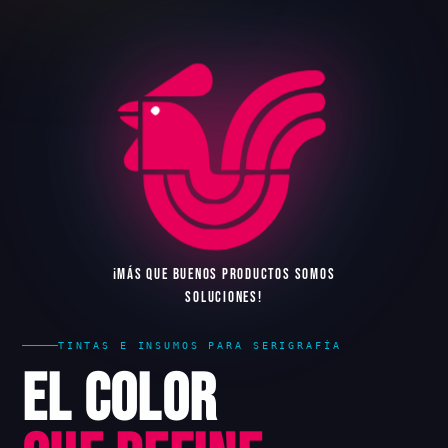
¡
M
Á
S
Q
U
E
B
U
E
N
O
S
P
R
O
D
U
C
T
O
S
S
O
M
O
S
S
O
L
U
C
I
O
N
E
S
!
TINTAS E INSUMOS PARA SERIGRAFÍA
El Color