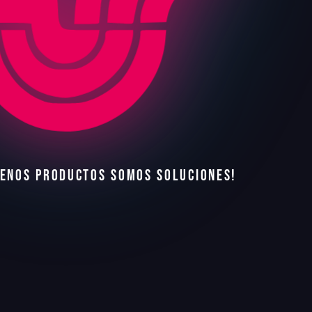
E
N
O
S
P
R
O
D
U
C
T
O
S
S
O
M
O
S
S
O
L
U
C
I
O
N
E
S
!