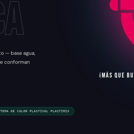
ca
nto — base agua,
 se conforman
¡
M
Á
S
Q
U
E
B
U
STEMA DE COLOR PLASTISOL PLASTIMIX