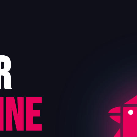
r
ine